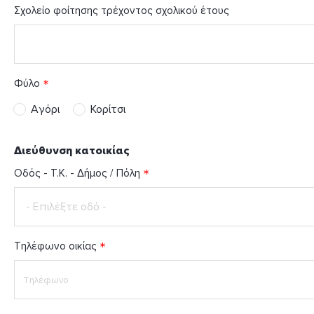
Σχολείο φοίτησης τρέχοντος σχολικού έτους
Φύλο
Αγόρι
Κορίτσι
Διεύθυνση κατοικίας
Οδός - Τ.Κ. - Δήμος / Πόλη
- Επιλέξτε οδό -
Αριθμός
Οδός
Τηλέφωνο οικίας