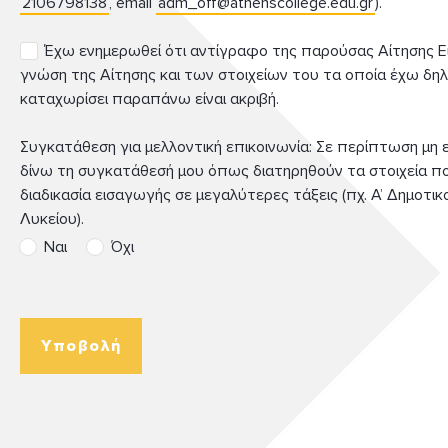
2106798138
, email
adm_off@athenscollege.edu.gr
).
Δήμος
Δήμος
Επώνυμο
/ Πόλη
/ Πόλη
Έχω ενημερωθεί ότι αντίγραφο της παρούσας Αίτησης Ει
γνώση της Αίτησης και των στοιχείων του τα οποία έχω δηλώ
Email
Email
καταχωρίσει παραπάνω είναι ακριβή.
Επικοινωνία
Περιφέρεια
Περιφέρεια
Συγκατάθεση για μελλοντική επικοινωνία: Σε περίπτωση μη 
/ Νομός
/ Νομός
Email
δίνω τη συγκατάθεσή μου όπως διατηρηθούν τα στοιχεία π
διαδικασία εισαγωγής σε μεγαλύτερες τάξεις (πχ. Α’ Δημοτικο
Στοιχεία
Στοιχεία
Λυκείου).
μητέρας
πατέρα
υποψηφίου
υποψηφίου
Ναι
Όχι
*
Χώρα
Χώρα
Όνομα
Όνομα
Ο
γονέας
που
δε
Υποβολή
συμπληρώνει
την
αίτηση
θα
ενημερωθεί