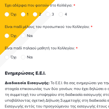
Χώρα
Έτος
Έτος
Έχει αδέρφια που φοιτούν στο Κολλέγιο;
αποφοίτησης
αποφοίτησης
Όχι
1
2
3
4
παππού
προπάππου
Επώνυμο
Επώνυμο
Επώνυμο
1o
2ο
3ο
4ο
Είναι παιδί μέλους του προσωπικού του Κολλεγίου;
Παιδί
Παιδί
Παιδί
Παιδί
Όχι
Ναι
Σχολική
Σχολική
Σχολική
Σχολική
Ονοματεπώνυμο
Ονοματεπώνυμο
Κατοικία
Κατοικία
μονάδα
μονάδα
μονάδα
μονάδα
παππού
προπάππου
Διεύθυνση
Είναι παιδί παλαιού μαθητή του Κολλεγίου;
Διεύθυνση
Διεύθυνση
Όχι
Ναι
Ίδια με του
Ίδια με του
υποψήφιου
υποψήφιου
μαθητή /
μαθητή /
Σχολείο
Σχολείο
Σχολείο
Σχολείο
Τηλέφωνο
Ενημερώσεις Ε.Ε.Ι.
Αριθμός
Οδός
της
της
επικοινωνίας
υποψήφιας
υποψήφιας
Διαδικασία Εισαγωγής:
Το Ε.Ε.Ι. θα σας ενημερώσει για τη
μαθήτριας
μαθήτριας
στοιχεία επικοινωνίας των δύο γονέων, που έχει δηλώσει ο 
Άλλη
Άλλη
τη συμμετοχή του υποψηφίου στη διαδικασία εισαγωγής στα 
Τάξη
Τάξη
Τάξη
Τάξη
Αριθμός
Οδός
Οδός
υποβάλλοντας σχετική Δήλωση Συμμετοχής στη διαδικασία 
Εργασία
Εργασία
Κινητό
- Τ.Κ.
- Τ.Κ.
Εισαγωγής εντός του προηγούμενου της εισαγωγής έτους σ
τηλέφωνο