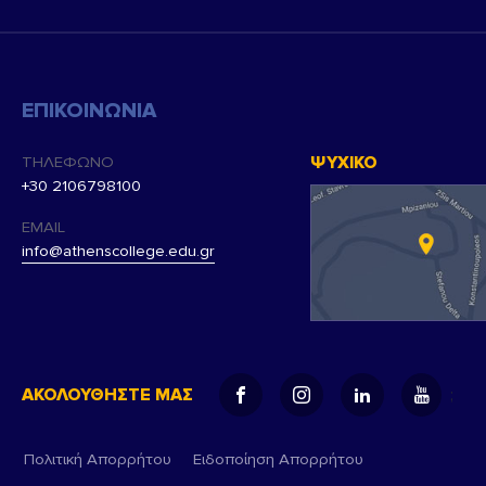
για
την
υποβολή
αυτής.
ΕΠΙΚΟΙΝΩΝΙΑ
ΤΗΛΕΦΩΝΟ
ΨΥΧΙΚΟ
+30 2106798100
EMAIL
info@athenscollege.edu.gr
ΑΚΟΛΟΥΘΗΣΤΕ ΜΑΣ
;
Πολιτική Απορρήτου
Ειδοποίηση Απορρήτου