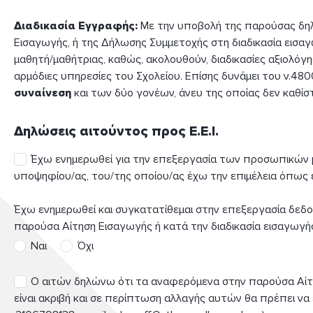
-
-
Επάγγελμα
Επάγγελμα
Δήμος
Δήμος
Διαδικασία Εγγραφής:
Με την υποβολή της παρούσας δηλ
Ονοματεπώνυμο
Ονοματεπώνυμο
Ονοματεπώνυμο
Ονοματεπώνυμο
/ Πόλη
/ Πόλη
Τ.Κ.
Εισαγωγής, ή της Δήλωσης Συμμετοχής στη διαδικασία εισαγ
μαθητή/μαθήτριας, καθώς, ακολουθούν, διαδικασίες αξιολό
Email
αρμόδιες υπηρεσίες του Σχολείου. Επίσης δυνάμει του ν.480
Επαγγελματική
Επαγγελματική
συναίνεση
και των δύο γονέων, άνευ της οποίας δεν καθίσ
θέση
θέση
Αριθμός
Αριθμός
Αριθμός
Αριθμός
Αριθμός
Οδός
Αριθμός
Οδός
Δήμος
μητρώου
μητρώου
μητρώου
μητρώου
/ Πόλη
Δηλώσεις αιτούντος προς Ε.Ε.Ι.
Στοιχεία
Έχω ενημερωθεί για την επεξεργασία των προσωπικών
πατέρα
Επικοινωνία
Επικοινωνία
υποψηφίου/ας, του/της οποίου/ας έχω την επιμέλεια όπως 
Αριθμός
Αριθμός
υποψηφίου
Τηλέφωνο
Τηλέφωνο
Περιφέρεια
Όνομα
Έχω ενημερωθεί και συγκατατίθεμαι στην επεξεργασία δεδ
επικοινωνίας
επικοινωνίας
/ Νομός
παρούσα Αίτηση Εισαγωγής ή κατά την διαδικασία εισαγωγή
Ναι
Όχι
Τ.Κ.
Τ.Κ.
Ο αιτών δηλώνω ότι τα αναφερόμενα στην παρούσα Αίτησ
Κινητό
Κινητό
Χώρα
τηλέφωνο
τηλέφωνο
είναι ακριβή και σε περίπτωση αλλαγής αυτών θα πρέπει να