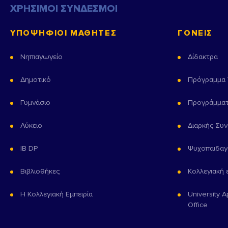
μέσω
μέσω
ΧΡΗΣΙΜΟΙ ΣΥΝΔΕΣΜΟΙ
ηλεκτρονικής
ηλεκτρονικής
επικοινωνίας
επικοινωνίας
για
για
ΥΠΟΨΗΦΙΟΙ ΜΑΘΗΤΕΣ
ΓΟΝΕΙΣ
την
την
Επικοινωνία
υποβολή
υποβολή
Νηπιαγωγείο
Δίδακτρα
αυτής.
αυτής.
Email
Δημοτικό
Πρόγραμμα
Γυμνάσιο
Προγράμματ
*
Ο
Λύκειο
Διαρκής Συν
γονέας
που
δε
IB DP
Ψυχοπαιδαγ
συμπληρώνει
την
Βιβλιοθήκες
Κολλεγιακή 
αίτηση
θα
Η Κολλεγιακή Εμπειρία
University A
ενημερωθεί
Office
μέσω
ηλεκτρονικής
επικοινωνίας